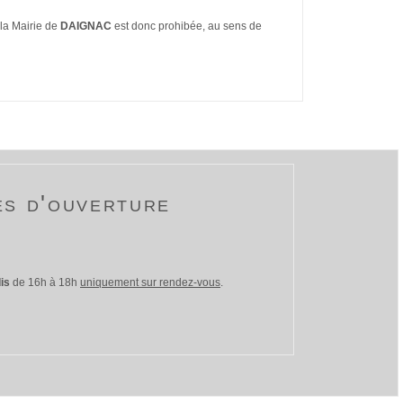
 la Mairie de
DAIGNAC
est donc prohibée, au sens de
es d'ouverture
is
de 16h à 18h
uniquement sur rendez-vous
.