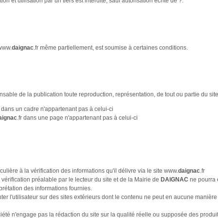
ion et utilisation par un tiers est interdite, sauf autorisation écrite de ?.
 www.
daignac
.fr même partiellement, est soumise à certaines conditions.
able de la publication toute reproduction, représentation, de tout ou partie du site 
r dans un cadre n'appartenant pas à celui-ci
aignac
.fr dans une page n'appartenant pas à celui-ci
ulière à la vérification des informations qu'il délivre via le site www.
daignac
.fr
vérification préalable par le lecteur du site et de la Mairie de
DAIGNAC
ne pourra 
terprétation des informations fournies.
nter l'utilisateur sur des sites extérieurs dont le contenu ne peut en aucune manière
é n'engage pas la rédaction du site sur la qualité réelle ou supposée des produi