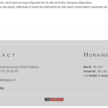
res, ainsi que les logos figurant sur le site sont des marques déposées.
e ces logos, effectuée à partir des éléments du site sans l'autorisation expresse de
tact
Horair
route du bourg 33420 Daignac
Mardi
: 9h-12h
5 57 24 25 43
Vendredi
: 9h-12h
Les
lundis
et
mard
e@daignac.fr
les