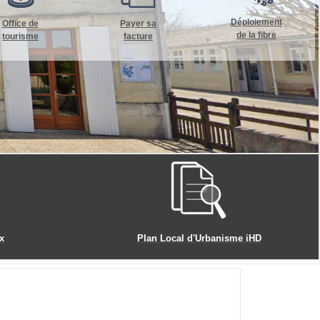
Déploiement
Office de
Payer sa
de la fibre
tourisme
facture
x
Plan Local d'Urbanisme iHD