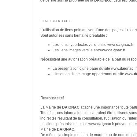
de ce site sont la propriété de la
DAIGNAC
. Leur reproduct
Liens hypertextes
L'utilisation de liens pointant vers l'une des pages du site
Sont autorisés sans formalité préalable :
Les liens hypertextes vers le site www.
daignac
.fr
Les liens images vers le sitewww.
daignac
.fr
Nécessitent une autorisation préalable de la part du respons
La présentation d'une page du site www.
daignac
.f
L'insertion d'une image appartenant au site www.
d
Responsabilté
La Mairie de
DAIGNAC
attache une importance toute partic
Toutefois, ces informations ne sauraient être utilisées sans 
indirectes résultant de la consultation, l'utilisation ou l'in
Les liens présents sur le site www.
daignac
.fr peuvent orie
Mairie de
DAIGNAC
.
De même, la simple mention de marque ou de nom de sociét