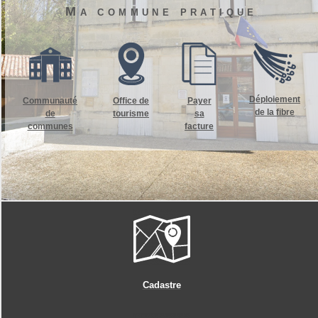
Ma commune pratique
Déploiement
Communauté
Office de
Payer
de la fibre
de
tourisme
sa
communes
facture
Cadastre